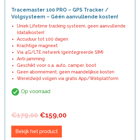
Tracemaster 100 PRO – GPS Tracker /
Volgsysteem – Géén aanvullende kosten!
Uniek Lifetime tracking systeem, geen aanvullende
(data)kosten!
Accuduur tot 100 dagen
Krachtige magneet
Via 4G/LTE netwerk (geïntegreerde SIM)
Anti-jamming
Geschikt voor o.a. auto, camper, boot
Geen abonnement, geen maandelijkse kosten
Wereldwijd volgen via gratis App/Webplatform
Op voorraad
Oorspronkelijke
Huidige
€
179,00
€
159,00
prijs
prijs
was:
is:
Bekijk het product