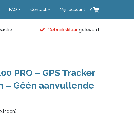
FAQ
Contact
Mijn account
0
rantie
Gebruiksklaar
geleverd
100 PRO – GPS Tracker
m – Géén aanvullende
lingen)
e
e