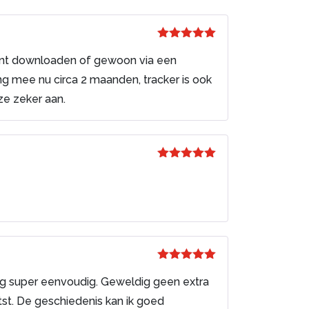
Gewaardeerd
5
uit 5
kunt downloaden of gewoon via een
ang mee nu circa 2 maanden, tracker is ook
ze zeker aan.
Gewaardeerd
5
uit 5
Gewaardeerd
5
uit 5
ing super eenvoudig. Geweldig geen extra
st. De geschiedenis kan ik goed