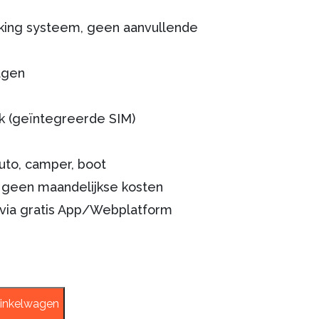
cking systeem, geen aanvullende
0.
agen
k (geïntegreerde SIM)
auto, camper, boot
geen maandelijkse kosten
via gratis App/Webplatform
inkelwagen