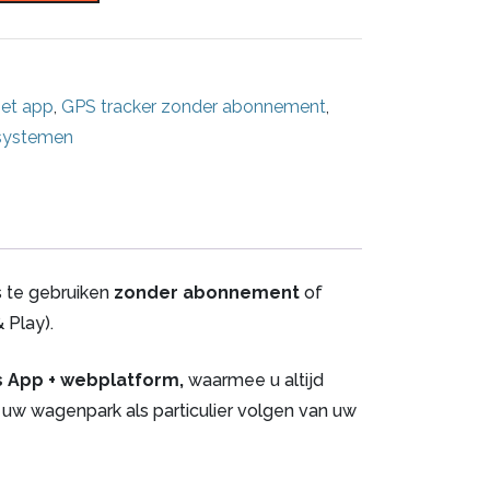
met app
,
GPS tracker zonder abonnement
,
gsystemen
s te gebruiken
zonder abonnement
of
 Play).
is App + webplatform,
waarmee u altijd
 uw wagenpark als particulier volgen van uw