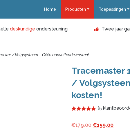
Home
Producten
Toepassingen
elle
deskundige
ondersteuning
Twee jaar ga
racker / Volgsysteem – Géén aanvullende kosten!
Tracemaster 
/ Volgsystee
kosten!
(
5
klantbeoorde
Gewaardeerd
5
5.00
op 5
Oorspronkelijk
Huidig
€
179,00
€
159,00
gebaseerd
op
klant