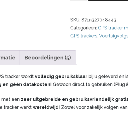
PRO
–
SKU:
8719327048443
GPS
Categorieën:
GPS tracker 
Tracker
GPS trackers
,
Voertuigvol
/
Volgsysteem
–
rmatie
Beoordelingen (5)
Géén
aanvullende
PS tracker wordt
volledig gebruiksklaar
bij u geleverd en i
kosten!
ng en géén datakosten!
Gewoon direct te gebruiken (Plug &
aantal
d met een
zeer uitgebreide en gebruiksvriendelijk grat
De tracker werkt
wereldwijd
! Zowel voor zakelijk volgen van