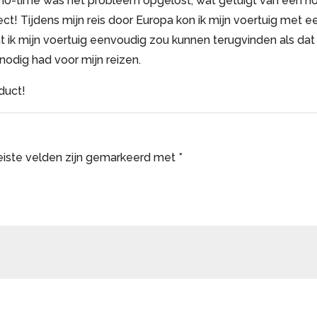
 no-time was het probleem opgelost, wat getuigt van een h
ct! Tijdens mijn reis door Europa kon ik mijn voertuig met e
ik mijn voertuig eenvoudig zou kunnen terugvinden als dat
nodig had voor mijn reizen.
duct!
eiste velden zijn gemarkeerd met
*