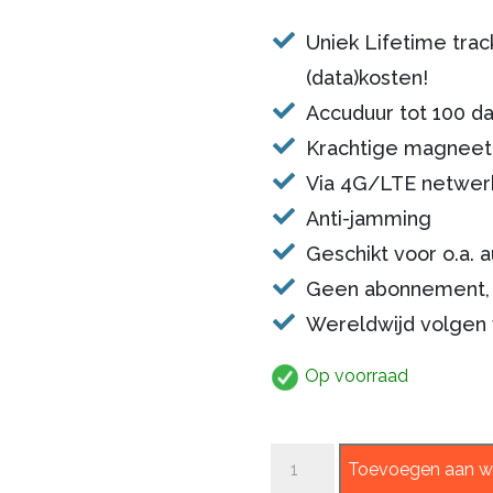
prijs
prijs
waarderingen
Uniek Lifetime tra
was:
is:
(data)kosten!
€179,00.
€159,0
Accuduur tot 100 d
Krachtige magneet
Via 4G/LTE netwer
Anti-jamming
Geschikt voor o.a. 
Geen abonnement, 
Wereldwijd volgen 
Op voorraad
Tracemaster
Toevoegen aan w
100