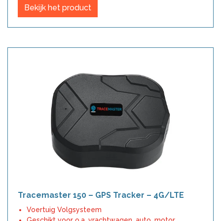
was:
is:
Bekijk het product
€179,00.
€159,00.
Tracemaster 150 – GPS Tracker – 4G/LTE
Voertuig Volgsysteem
Geschikt voor o.a. vrachtwagen, auto, motor,