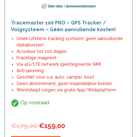
Tracemaster 100 PRO – GPS Tracker /
Volgsysteem – Géén aanvullende kosten!
Uniek Lifetime tracking systeem, geen aanvullende
(data)kosten!
Accuduur tot 100 dagen
Krachtige magneet
Via 4G/LTE netwerk (geïntegreerde SIM)
Anti-jamming
Geschikt voor o.a. auto, camper, boot
Geen abonnement, geen maandelijkse kosten
Wereldwijd volgen via gratis App/Webplatform
Op voorraad
Oorspronkelijke
Huidige
€
179,00
€
159,00
prijs
prijs