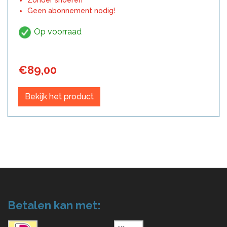
Zonder snoeren
Geen abonnement nodig!
Op voorraad
€
89,00
Bekijk het product
Betalen kan met: