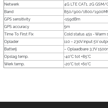
Netwerk
4G LTE CAT1, 2G GSM/
Band
850/900/1800/1900M
GPS sensitivity
‐159dBm
GPS accuracy
5m
Time To First Fix
Cold status 45s ‐ Warm s
Oplader
110－230V input 5V outp
Batterij
– Oplaadbare 3.7V 1500mA
Opslag temp.
‐40°C tot +85°C
Werk temp.
‐20°C tot +60°C