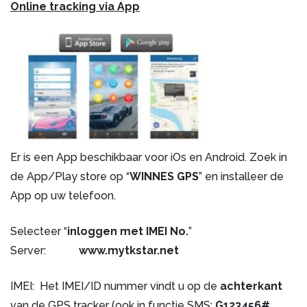
Online tracking via App
Er is een App beschikbaar voor iOs en Android. Zoek in
de App/Play store op “
WINNES GPS
” en installeer de
App op uw telefoon.
Selecteer “
inloggen met IMEI No.
”
Server:
www.mytkstar.net
IMEI: Het IMEI/ID nummer vindt u op de
achterkant
van de GPS tracker (ook in functie SMS:
G123456#